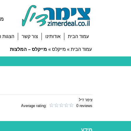
מח
עמוד הבית
אודותינו
צור קשר
הצגות ו
עמוד הבית
»
מייקלס
»
מייקלס – המלצות
צימר דיל
Average rating:
0 reviews
מידע