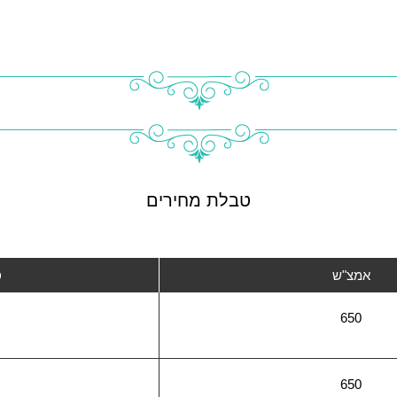
טבלת מחירים
אמצ"ש
ס
650
650