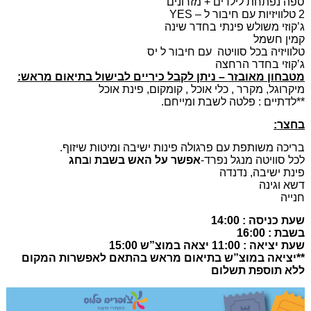
ספה נפתחת לילדים + מזרונים
2 טלוויזיות עם חיבור ל – YES
ג’קוזי משולש פינתי בחדר שינה
קמין חשמל
טלוויזיה בכל סוויטה עם חיבור ל יס
ג’קוזי בחדר הרחצה
מטבחון מאובזר – ניתן לקבל כיריים לבישול בתיאום מראש:
מיקרוגל, מקרר , כלי אוכל , קומקום, פינת אוכל
**לדתיים : פלטה לשבת ומייחם.
בחצר:
בריכה משותפת עם פרגולה פינות ישיבה ומיטות שיזוף.
לכל סוויטה מנגל נפרד-
אפשר על האש בשבת
ו
בחג
פינת ישיבה, נדנדה
דשא וגינה
חנייה
שעת כניסה : 14:00
בשבת : 16:00
שעת יציאה : 11:00 יצאה במוצ”ש 15:00
**יציאה במוצ”ש בתיאום מראש בהתאם לאפשרות המקום
ללא תוספת תשלום