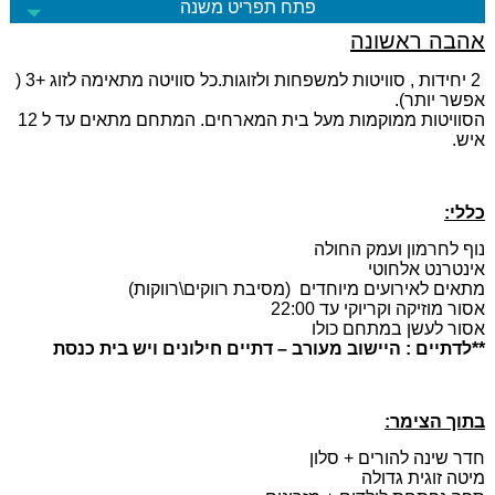
פתח תפריט משנה
אהבה ראשונה
2 יחידות , סוויטות למשפחות ולזוגות.כל סוויטה מתאימה לזוג +3 (
אפשר יותר).
הסוויטות ממוקמות מעל בית המארחים. המתחם מתאים עד ל 12
איש.
כללי:
נוף לחרמון ועמק החולה
אינטרנט אלחוטי
מתאים לאירועים מיוחדים (מסיבת רווקים\רווקות)
אסור מוזיקה וקריוקי עד 22:00
אסור לעשן במתחם כולו
**לדתיים : היישוב מעורב – דתיים חילונים ויש בית כנסת
בתוך הצימר:
חדר שינה להורים + סלון
מיטה זוגית גדולה