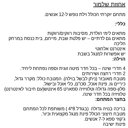
אחוזת שלמור
מתחם יוקרתי הכולל וילת נופש ל-12 אנשים.
כללי:
מתאים לימי הולדת, מסיבות רווקים/רווקות
מתאים גם לדתיים – יש פלטת שבת, מייחם, בית כנסת במרחק
הליכה
אינטרנט אלחוטי
יש אפשרות למנגל בשבת
הוילה:
4 חדרי שינה – בכל חדר מיטה זוגית וספה נפתחת ליחיד.
2 חדרי רחצה ושירותים
מטבח מאובזר (ניתן לבשל בוילה). המטבח כולל: מקרר גדול,
כיריים גז, פינת אוכל, סכו”ם, כלי אוכל ובישול.
סלון-ספה גדולה וטלוויזיה סמארט 65 אינטש(עם חיבור לאינטרנט)
טלוויזיה בכל חדר שינה.
בחצר המתחם:
בריכה בנויה גדולה (בגודל 8*4 ) משותפת לכל המתחם
מטבח חיצוני הכולל פינת מנגל מקצועית וכיור.
ג’קוזי ספא ל-7 אנשים.
פינות ישיבה