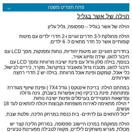
פתח תפריט משנה
הוילה של אשר בגליל
הוילה של אשר בגליל – ספסופה, גליל עליון
הוילה מחולקת ל-3 חדרים זוגיים ו-2 חדרי ילדים עם מיטות
קומותיים אשר כל חדר מתאים ל- 6 ילדים.
בחדרים הזוגיים: זוג מיטות יהודיות, נוחות ומפנקות, מסך LCD עם
חיבור להוט, שידה ומיזוג אוויר.
בנוסף, בוילה סלון גדול עם פינת ישיבה מרווחת ומסך LCD עם
חיבור להוט, מטבח גדול ומאובזר במיקרוגל, מקרר, כיריים לבישול,
כלי אוכל, קומקום ופינת אוכל מרווחת. בוילה יש 2 חדרי רחצה
ושירותים.
במתחם הוילה: בריכת אינטקס ( גודל 7X4 ) ופינת שיזוף מגודרת
ומתוחמת, פינת ברביקיו (אין אפשרות בשבת), גינה גדולה
ומדשאות המצויידים בערסלים ופינות ישיבה נוחות.
* הוילה מתאימה לאירוח משפחות וקבוצות ויכולה להתאים לעד 18
אנשים.
*יכול להתאים גם לדתיים- בית כנסת במרחק הליכה, פלטת שבת.
הוילה ממוקמת במרכז היישוב ספסופה, במרחק הליכה קצר יש
מכולת, מגרש משחקים לילדים, מקווה לטבילה ממעיינות טבעיים