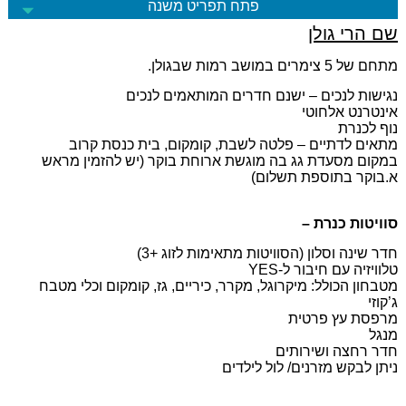
פתח תפריט משנה
שם הרי גולן
מתחם של 5 צימרים במושב רמות שבגולן.
נגישות לנכים – ישנם חדרים המותאמים לנכים
אינטרנט אלחוטי
נוף לכנרת
מתאים לדתיים – פלטה לשבת, קומקום, בית כנסת קרוב
במקום מסעדת גג בה מוגשת ארוחת בוקר (יש להזמין מראש
א.בוקר בתוספת תשלום)
סוויטות כנרת –
חדר שינה וסלון (הסוויטות מתאימות לזוג +3)
טלוויזיה עם חיבור ל-YES
מטבחון הכולל: מיקרוגל, מקרר, כיריים, גז, קומקום וכלי מטבח
ג’קוזי
מרפסת עץ פרטית
מנגל
חדר רחצה ושירותים
ניתן לבקש מזרנים/ לול לילדים