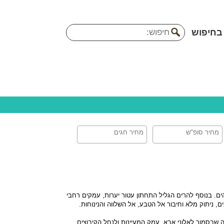
בחיפוש
ליל התחתון, על אף חזותו ההררית הוא למעשה חבל הארץ ההררי הנמוך ביותר עם גובה ממוצע של 500 מ’ מעל הים. בנוסף להרים הגליל התחתון עטור יערות, עמקים רחבי
, ניתוק מלא וחיבור אל הטבע, אל השלווה והנינוחות.
 שבסמוך לאלוני אבא, עמק המעיינות ולנחל הקיבוצים