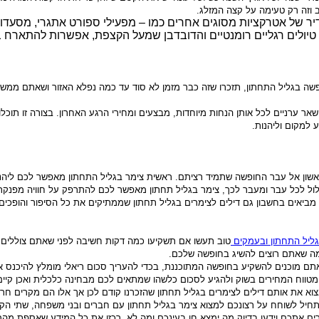
 וזה רק טעימה על קצה המזלג.
ר של אטרקציות מסוגים אחרים כמו – מפעילי ספורט אתגרי, מסעדות
 טיולים רגליים רומנטיים והדובדבן שמעל הקצפת, אפשרות להתארח
שה בגליל התחתון, תזכרו שזה כבר מזמן לא סוד עד כמה נפלא האזור ושאתם ממש 
 ערניים לכל אותן הנחות מיוחדות, מבצעים ומחירי הרגע האחרון. בצורה זו תוכל
 למקום וליהנות.
אשון אל עבר החופשה שתמיד רציתם. ראשית צימר בגליל התחתון מאפשר לכם ליהנות
הצלול לכל עבר ומעבר לכך, צימר בגליל תחתון מאפשר לכם להתרפק על חוויה מפנקת
 מביאים בחשבון גם דילים לצימרים בגליל תחתון שממתיקים את כל הסיפור והופכים
גליל התחתון ובעמקים
טוב תעשו אם תשקיעו כמה דקות חשיבה לפני שאתם צוללים א
מה שאתם רוצים להשיג בחופשה שלכם.
 מוכנים להשקיע בחופשה המתוכננת, בכדי להעריך סכום ריאלי מומלץ להיכנס א
מטווח המחירים בשוק ולהגיע לסכום כלשהו שמתאים לכם מבחינה כלכלית ואכן קיים
א את אותם דילים לצימרים בגליל תחתון שהזכרנו קודם לכן אך אלו הם מקרים חריג
חיל לשוחח על רצונכם למצוא צימר בגליל תחתון עם חברים ובני משפחה, שתי הקבו
רים אתכם וידעו בדיוק מה ימצא חן בעינכם ומה לא. רכזו את כל המידע שאספת מ