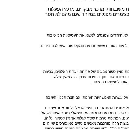
 משובחות, מרכזי מבקרים, מרכזי הפעלות
 בצימרים מפנקים במיוחד שגם מהם לא חסר
לא היחידים שמנסים למצוא את העסקאות הכי טובות
ו להיות בטוחים שעשיתם את המקסימום ושיש לכם בידיים
 מאין ספור צבעים של פריחה, יערות האלונים, גבעות
 במיוחד גם בתוך היחידות עצמן ככה שאיך שלא
 אותו למשתלם במיוחד.
ל עשרות האפשרויות השונות. עם קצת תכנון וחשיבה
ל אתרים המתמחים בנופש ישראלי ולתור אחר צימרים
 בשוק. בחרו את הסכום המקסימאלי ביותר ואיתו צאו אל
ים, הפתעות נעימות שכיף לגלות אך אין לסמוך עליהן.
צות הללו מורכבות מאנשים נקיים מאינטרסים שיווקיים
המעגלים הללו ולפני שאתם מבצעים הזמנה חפשו ברשת