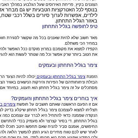
הצוננים בקיץ, פריחת האירוסים שעל הגלבוע במהלך האביב
בנוסף לכל האטרקציות הטבעיות יש גם מבחר אדי
לילדים, אפשרות לערוך סיורים בשלל רכבי שטח,
באזור הגליל התחתון.
טיפ לחופשה בגליל התחתון
מאד חשוב שלא להיות שאננים בכל מה שקשור לסגירת חוופ
במחיר הכי משתלם.
הקפידו למצוא את מקומכם במרוץ מוקדם ככל האפשר ולהישאר
את הטוב ביותר שרק אפשר וכל מה שנותר לעשות הוא להגיע
צימר בגליל התחתון ובעמקים
הזמנת
צימר בגליל התחתון ובעמקים
יכולה להיות הצעד הר
הבזלת וניחוחותיהם של הפירות והירקות הנישאים באוויר 
מסתכלים על זה צימר בגליל תחתון הוא תענוג, במיוחד אם
איך בוחרים צימר בגליל התחתון והעמקים?
אם זו הפעם הראשונה שאתם חושבים על חופשת
צימרים ב
תצליחו למצוא לעצמכם צימר בגליל תחתון שיקלע בדיוק ל
הנקודה שממנה כדאי להתחיל היא לברר עם עצמכם כמה אתם
בגליל התחתון. די בסיור קצרצר ולא מעמיק בכדי להתרשם 
החיפושים, אומנם סביר להניח שאם תחפשו היטב תוכלו למצו
לאחר שיש לכם טווח מחירים הגיע הזמן להמשיך הלאה ולהת
ולכן המידע שמגיע מהם הוא מהימן למדי, מה גם שהם מכי